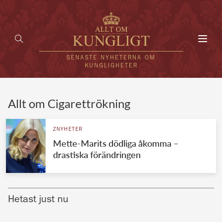
Toggl
navig
SENASTE NYHETERNA OM
KUNGLIGHETER
HEM
Allt om Cigarettrökning
KUNGAFAMILJEN
ZNYHETER
Mette-Marits dödliga åkomma –
UTLÄNDSKT
drastiska förändringen
KÄNDISAR
VÄRLDENS KUNGAHUS
Hetast just nu
Svenska kungahuset
REDAKTION
Brittiska kungahuset