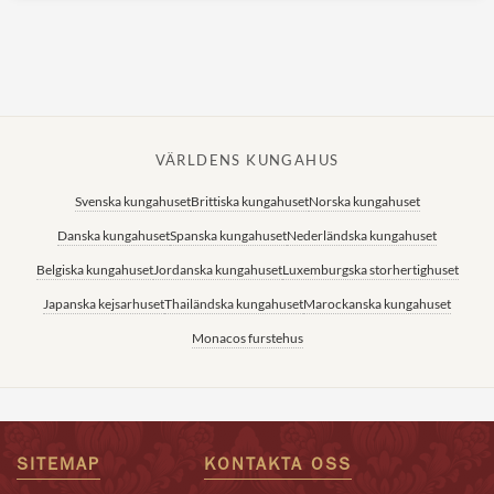
VÄRLDENS KUNGAHUS
Svenska kungahuset
Brittiska kungahuset
Norska kungahuset
Danska kungahuset
Spanska kungahuset
Nederländska kungahuset
Belgiska kungahuset
Jordanska kungahuset
Luxemburgska storhertighuset
Japanska kejsarhuset
Thailändska kungahuset
Marockanska kungahuset
Monacos furstehus
SITEMAP
KONTAKTA OSS