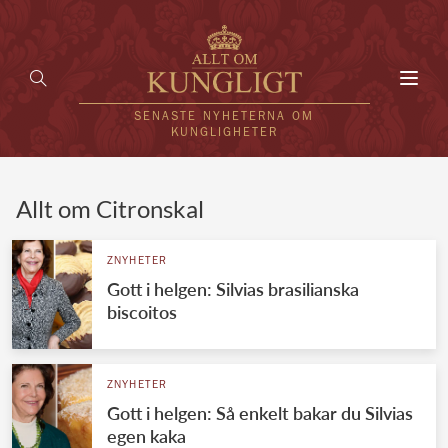
Toggl
navig
SENASTE NYHETERNA OM
KUNGLIGHETER
HEM
Allt om Citronskal
KUNGAFAMILJEN
ZNYHETER
Gott i helgen: Silvias brasilianska
UTLÄNDSKT
biscoitos
KÄNDISAR
VÄRLDENS KUNGAHUS
ZNYHETER
Gott i helgen: Så enkelt bakar du Silvias
Svenska kungahuset
REDAKTION
egen kaka
Brittiska kungahuset