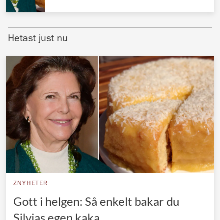
Norska kungahuset
Danska kungahuset
Hetast just nu
Spanska kungahuset
Nederländska kungahuset
Belgiska kungahuset
Jordanska kungahuset
Luxemburgska storhertighuset
Japanska kejsarhuset
Thailändska kungahuset
Marockanska kungahuset
ZNYHETER
Monacos furstehus
Gott i helgen: Så enkelt bakar du
Silvias egen kaka