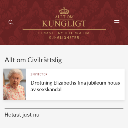
Toggl
navig
SENASTE NYHETERNA OM
KUNGLIGHETER
HEM
Allt om Civilrättslig
KUNGAFAMILJEN
ZNYHETER
Drottning Elizabeths fina jubileum hotas
UTLÄNDSKT
av sexskandal
KÄNDISAR
VÄRLDENS KUNGAHUS
Hetast just nu
Svenska kungahuset
REDAKTION
Brittiska kungahuset