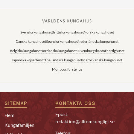
VÄRLDENS KUNGAHUS
Svenska kungahuset
Brittiska kungahuset
Norska kungahuset
Danska kungahuset
Spanska kungahuset
Nederländska kungahuset
Belgiska kungahuset
Jordanska kungahuset
Luxemburgska storhertighuset
Japanska kejsarhuset
Thailändska kungahuset
Marockanska kungahuset
Monacos furstehus
SITEMAP
KONTAKTA OSS
Epost:
Hem
redaktion@alltomkungligt.se
Kungafamiljen
Telefon: