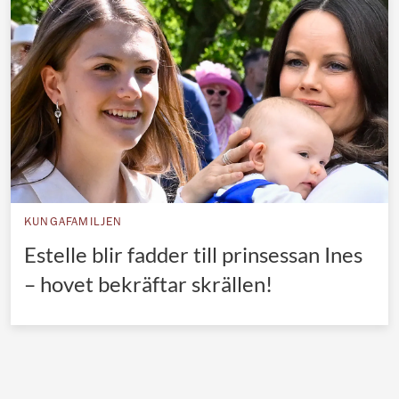
Norska kungahuset
Danska kungahuset
Spanska kungahuset
Nederländska kungahuset
Belgiska kungahuset
Jordanska kungahuset
Luxemburgska storhertighuset
KUNGAFAMILJEN
Japanska kejsarhuset
Estelle blir fadder till prinsessan Ines
– hovet bekräftar skrällen!
Thailändska kungahuset
Marockanska kungahuset
Monacos furstehus