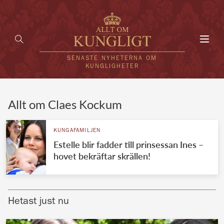
Toggl
navig
SENASTE NYHETERNA OM
KUNGLIGHETER
HEM
Allt om Claes Kockum
KUNGAFAMILJEN
KUNGAFAMILJEN
Estelle blir fadder till prinsessan Ines –
UTLÄNDSKT
hovet bekräftar skrällen!
KÄNDISAR
VÄRLDENS KUNGAHUS
Hetast just nu
Svenska kungahuset
REDAKTION
Brittiska kungahuset