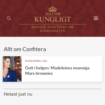
Toggl
navig
SENASTE NYHETERNA OM
KUNGLIGHETER
HEM
Allt om Confitera
KUNGAFAMILJEN
KUNGAFAMILJEN
Gott i helgen: Madeleines mumsiga
UTLÄNDSKT
Mars brownies
KÄNDISAR
VÄRLDENS KUNGAHUS
Hetast just nu
Svenska kungahuset
REDAKTION
Brittiska kungahuset