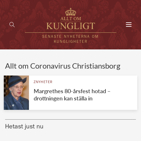
Toggl
navig
SENASTE NYHETERNA OM
KUNGLIGHETER
HEM
Allt om Coronavirus Christiansborg
KUNGAFAMILJEN
ZNYHETER
Margrethes 80-årsfest hotad –
UTLÄNDSKT
drottningen kan ställa in
KÄNDISAR
VÄRLDENS KUNGAHUS
Hetast just nu
Svenska kungahuset
REDAKTION
Brittiska kungahuset