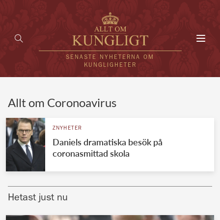
Toggl
navig
SENASTE NYHETERNA OM
KUNGLIGHETER
HEM
Allt om Coronoavirus
KUNGAFAMILJEN
ZNYHETER
Daniels dramatiska besök på
UTLÄNDSKT
coronasmittad skola
KÄNDISAR
VÄRLDENS KUNGAHUS
Hetast just nu
Svenska kungahuset
REDAKTION
Brittiska kungahuset