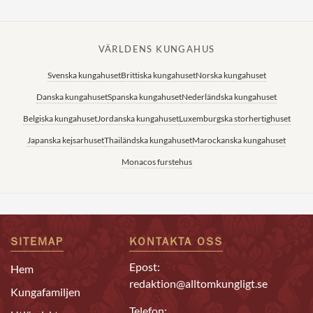
VÄRLDENS KUNGAHUS
Svenska kungahuset
Brittiska kungahuset
Norska kungahuset
Danska kungahuset
Spanska kungahuset
Nederländska kungahuset
Belgiska kungahuset
Jordanska kungahuset
Luxemburgska storhertighuset
Japanska kejsarhuset
Thailändska kungahuset
Marockanska kungahuset
Monacos furstehus
SITEMAP
KONTAKTA OSS
Epost:
Hem
redaktion@alltomkungligt.se
Kungafamiljen
Telefon: