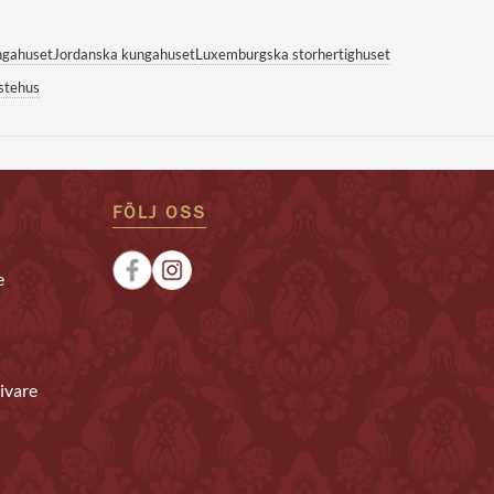
ngahuset
Jordanska kungahuset
Luxemburgska storhertighuset
stehus
FÖLJ OSS
e
ivare