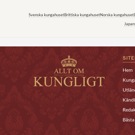
Svenska kungahuset
Brittiska kungahuset
Norska kungahuset
Japan
SIT
Hem
Kunga
Utlän
Kändi
Redak
Bästa