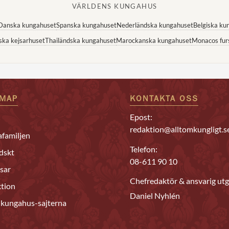
VÄRLDENS KUNGAHUS
Danska kungahuset
Spanska kungahuset
Nederländska kungahuset
Belgiska ku
ska kejsarhuset
Thailändska kungahuset
Marockanska kungahuset
Monacos fur
EMAP
KONTAKTA OSS
Epost:
redaktion@alltomkungligt.s
familjen
Telefon:
dskt
08-611 90 10
sar
Chefredaktör & ansvarig utg
tion
Daniel Nyhlén
 kungahus-sajterna