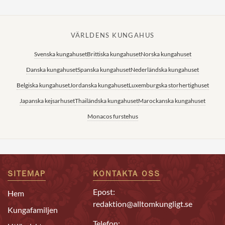
VÄRLDENS KUNGAHUS
Svenska kungahuset
Brittiska kungahuset
Norska kungahuset
Danska kungahuset
Spanska kungahuset
Nederländska kungahuset
Belgiska kungahuset
Jordanska kungahuset
Luxemburgska storhertighuset
Japanska kejsarhuset
Thailändska kungahuset
Marockanska kungahuset
Monacos furstehus
SITEMAP
KONTAKTA OSS
Epost:
Hem
redaktion@alltomkungligt.se
Kungafamiljen
Telefon: