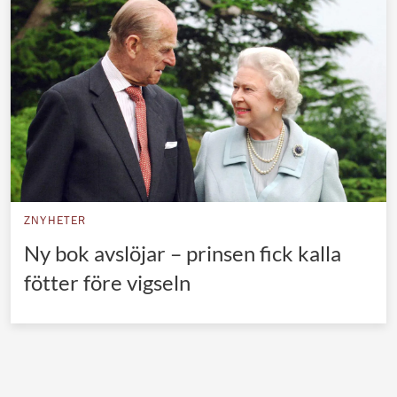
Norska kungahuset
Danska kungahuset
Spanska kungahuset
Nederländska kungahuset
Belgiska kungahuset
Jordanska kungahuset
Luxemburgska storhertighuset
ZNYHETER
Japanska kejsarhuset
Ny bok avslöjar – prinsen fick kalla
fötter före vigseln
Thailändska kungahuset
Marockanska kungahuset
Monacos furstehus