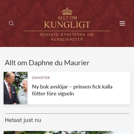
Toggl
navig
SENASTE NYHETERNA OM
KUNGLIGHETER
HEM
Allt om Daphne du Maurier
KUNGAFAMILJEN
ZNYHETER
Ny bok avslöjar – prinsen fick kalla
UTLÄNDSKT
fötter före vigseln
KÄNDISAR
VÄRLDENS KUNGAHUS
Hetast just nu
Svenska kungahuset
REDAKTION
Brittiska kungahuset