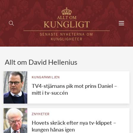
Toggl
navig
SENASTE NYHETERNA OM
KUNGLIGHETER
HEM
Allt om David Hellenius
KUNGAFAMILJEN
KUNGAFAMILJEN
TV4-stjärnans pik mot prins Daniel –
UTLÄNDSKT
mitt i tv-succén
KÄNDISAR
VÄRLDENS KUNGAHUS
ZNYHETER
Hovets skräck efter nya tv-klippet –
Svenska kungahuset
REDAKTION
kungen hånas igen
Brittiska kungahuset