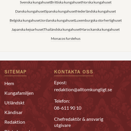
Svenska kungahuset
Brittiska kungahuset
Norska kungahuset
Danska kungahuset
Spanska kungahuset
Nederländska kungahuset
Belgiska kungahuset
Jordanska kungahuset
Luxemburgska storhertighuset
Japanska kejsarhuset
Thailändska kungahuset
Marockanska kungahuset
Monacos furstehus
SITEMAP
KONTAKTA OSS
Epost:
Hem
redaktion@alltomkungligt.se
Kungafamiljen
Telefon:
Utländskt
08-611 90 10
Kändisar
Chefredaktör & ansvarig
Redaktion
utgivare