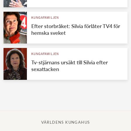
Norska kungahuset
KUNGAFAMILJEN
Danska kungahuset
Efter storbråket: Silvia förlåter TV4 för
Spanska kungahuset
hemska sveket
Nederländska kungahuset
Belgiska kungahuset
KUNGAFAMILJEN
Jordanska kungahuset
Tv-stjärnans ursäkt till Silvia efter
sexattacken
Luxemburgska storhertighuset
Japanska kejsarhuset
Thailändska kungahuset
Marockanska kungahuset
Monacos furstehus
VÄRLDENS KUNGAHUS