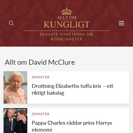
Toggl
navig
SENASTE NYHETERNA OM
KUNGLIGHETER
HEM
Allt om David McClure
KUNGAFAMILJEN
ZNYHETER
Drottning Elizabeths tuffa kris – ett
UTLÄNDSKT
riktigt bakslag
KÄNDISAR
VÄRLDENS KUNGAHUS
ZNYHETER
Pappa Charles räddar prins Harrys
Svenska kungahuset
REDAKTION
ekonomi
Brittiska kungahuset