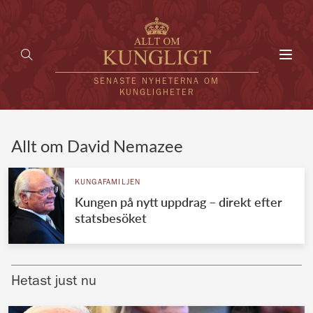
Toggl
navig
SENASTE NYHETERNA OM
KUNGLIGHETER
HEM
Allt om David Nemazee
KUNGAFAMILJEN
KUNGAFAMILJEN
Kungen på nytt uppdrag – direkt efter
UTLÄNDSKT
statsbesöket
KÄNDISAR
VÄRLDENS KUNGAHUS
Hetast just nu
Svenska kungahuset
REDAKTION
Brittiska kungahuset