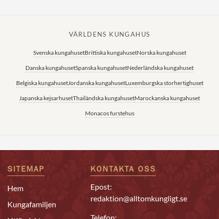
VÄRLDENS KUNGAHUS
Svenska kungahuset
Brittiska kungahuset
Norska kungahuset
Danska kungahuset
Spanska kungahuset
Nederländska kungahuset
Belgiska kungahuset
Jordanska kungahuset
Luxemburgska storhertighuset
Japanska kejsarhuset
Thailändska kungahuset
Marockanska kungahuset
Monacos furstehus
SITEMAP
KONTAKTA OSS
Epost:
Hem
redaktion@alltomkungligt.se
Kungafamiljen
Telefon: