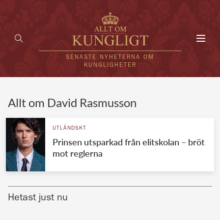
Toggl
navig
SENASTE NYHETERNA OM
KUNGLIGHETER
HEM
Allt om David Rasmusson
KUNGAFAMILJEN
UTLÄNDSKT
Prinsen utsparkad från elitskolan – bröt
UTLÄNDSKT
mot reglerna
KÄNDISAR
VÄRLDENS KUNGAHUS
Hetast just nu
Svenska kungahuset
REDAKTION
Brittiska kungahuset