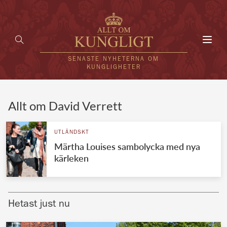
Toggl
navig
SENASTE NYHETERNA OM
KUNGLIGHETER
HEM
Allt om David Verrett
KUNGAFAMILJEN
UTLÄNDSKT
Märtha Louises sambolycka med nya
UTLÄNDSKT
kärleken
KÄNDISAR
VÄRLDENS KUNGAHUS
Hetast just nu
Svenska kungahuset
REDAKTION
Brittiska kungahuset