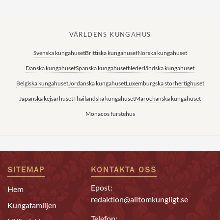
VÄRLDENS KUNGAHUS
Svenska kungahuset
Brittiska kungahuset
Norska kungahuset
Danska kungahuset
Spanska kungahuset
Nederländska kungahuset
Belgiska kungahuset
Jordanska kungahuset
Luxemburgska storhertighuset
Japanska kejsarhuset
Thailändska kungahuset
Marockanska kungahuset
Monacos furstehus
SITEMAP
KONTAKTA OSS
Epost:
Hem
redaktion@alltomkungligt.se
Kungafamiljen
Telefon: