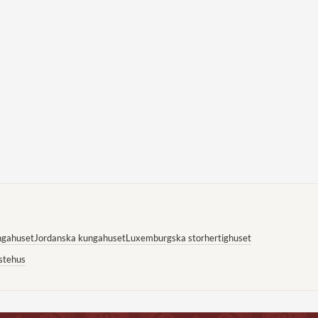
ngahuset
Jordanska kungahuset
Luxemburgska storhertighuset
stehus