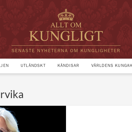
SENASTE NYHETERNA OM KUNGLIGHETER
LJEN
UTLÄNDSKT
KÄNDISAR
VÄRLDENS KUNGA
rvika