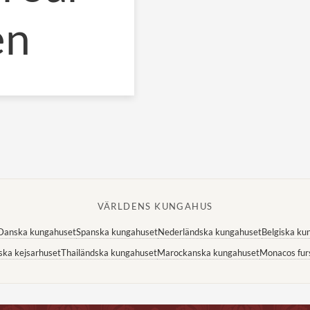
en
VÄRLDENS KUNGAHUS
Danska kungahuset
Spanska kungahuset
Nederländska kungahuset
Belgiska ku
ska kejsarhuset
Thailändska kungahuset
Marockanska kungahuset
Monacos fur