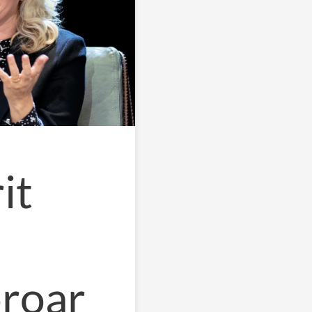
it
oroar