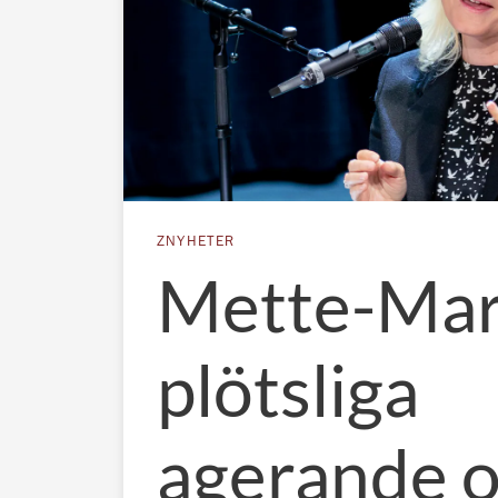
ZNYHETER
Mette-Mar
plötsliga
agerande 