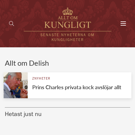
Toggl
navig
SENASTE NYHETERNA OM
KUNGLIGHETER
HEM
Allt om Delish
KUNGAFAMILJEN
ZNYHETER
Prins Charles privata kock avslöjar allt
UTLÄNDSKT
KÄNDISAR
Hetast just nu
VÄRLDENS KUNGAHUS
Svenska kungahuset
REDAKTION
Brittiska kungahuset