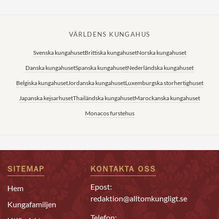
VÄRLDENS KUNGAHUS
Svenska kungahuset
Brittiska kungahuset
Norska kungahuset
Danska kungahuset
Spanska kungahuset
Nederländska kungahuset
Belgiska kungahuset
Jordanska kungahuset
Luxemburgska storhertighuset
Japanska kejsarhuset
Thailändska kungahuset
Marockanska kungahuset
Monacos furstehus
SITEMAP
KONTAKTA OSS
Epost:
Hem
redaktion@alltomkungligt.se
Kungafamiljen
Telefon: