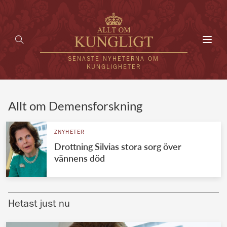
Toggl
navig
SENASTE NYHETERNA OM
KUNGLIGHETER
HEM
Allt om Demensforskning
KUNGAFAMILJEN
ZNYHETER
Drottning Silvias stora sorg över
UTLÄNDSKT
vännens död
KÄNDISAR
VÄRLDENS KUNGAHUS
Hetast just nu
Svenska kungahuset
REDAKTION
Brittiska kungahuset