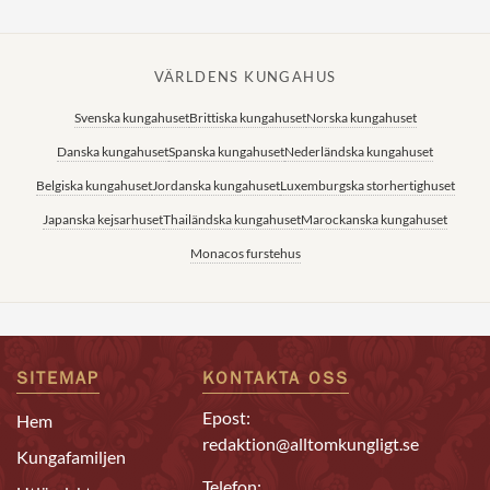
VÄRLDENS KUNGAHUS
Svenska kungahuset
Brittiska kungahuset
Norska kungahuset
Danska kungahuset
Spanska kungahuset
Nederländska kungahuset
Belgiska kungahuset
Jordanska kungahuset
Luxemburgska storhertighuset
Japanska kejsarhuset
Thailändska kungahuset
Marockanska kungahuset
Monacos furstehus
SITEMAP
KONTAKTA OSS
Epost:
Hem
redaktion@alltomkungligt.se
Kungafamiljen
Telefon: