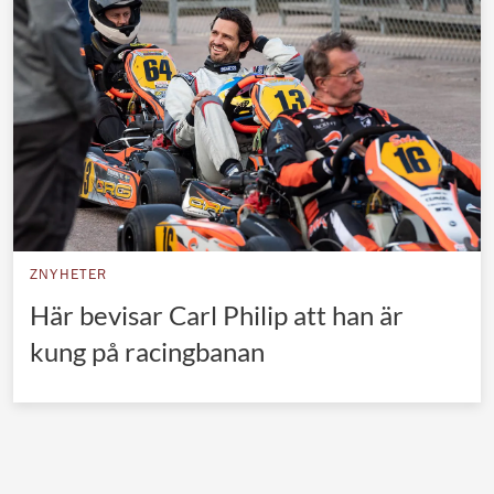
Norska kungahuset
Danska kungahuset
Spanska kungahuset
Nederländska kungahuset
Belgiska kungahuset
Jordanska kungahuset
Luxemburgska storhertighuset
ZNYHETER
Japanska kejsarhuset
Här bevisar Carl Philip att han är
kung på racingbanan
Thailändska kungahuset
Marockanska kungahuset
Monacos furstehus