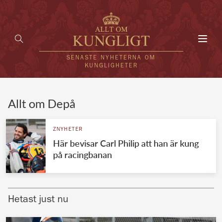
Toggl
navig
SENASTE NYHETERNA OM
KUNGLIGHETER
HEM
Allt om Depå
KUNGAFAMILJEN
ZNYHETER
Här bevisar Carl Philip att han är kung
UTLÄNDSKT
på racingbanan
KÄNDISAR
VÄRLDENS KUNGAHUS
Hetast just nu
Svenska kungahuset
REDAKTION
Brittiska kungahuset