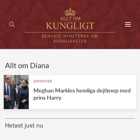
Toggl
navig
SENASTE NYHETERNA OM
KUNGLIGHETER
HEM
Allt om Diana
KUNGAFAMILJEN
ZNYHETER
Meghan Markles hemliga dejtknep med
UTLÄNDSKT
prins Harry
KÄNDISAR
VÄRLDENS KUNGAHUS
Hetast just nu
Svenska kungahuset
REDAKTION
Brittiska kungahuset