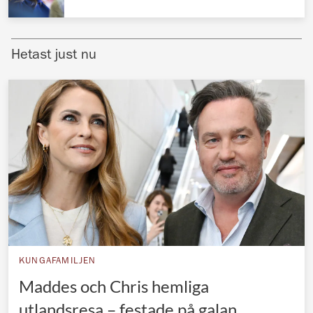
Norska kungahuset
Danska kungahuset
Hetast just nu
Spanska kungahuset
Nederländska kungahuset
Belgiska kungahuset
Jordanska kungahuset
Luxemburgska storhertighuset
Japanska kejsarhuset
Thailändska kungahuset
Marockanska kungahuset
KUNGAFAMILJEN
Monacos furstehus
Maddes och Chris hemliga
utlandsresa – festade på galan