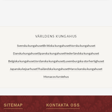
VÄRLDENS KUNGAHUS
Svenska kungahuset
Brittiska kungahuset
Norska kungahuset
Danska kungahuset
Spanska kungahuset
Nederländska kungahuset
Belgiska kungahuset
Jordanska kungahuset
Luxemburgska storhertighuset
Japanska kejsarhuset
Thailändska kungahuset
Marockanska kungahuset
Monacos furstehus
SITEMAP
KONTAKTA OSS