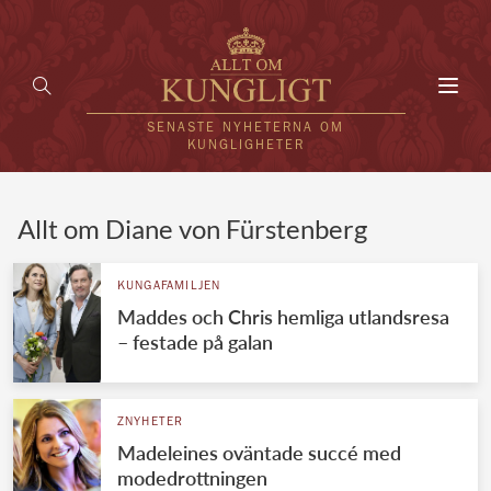
Toggl
navig
SENASTE NYHETERNA OM
KUNGLIGHETER
HEM
Allt om Diane von Fürstenberg
KUNGAFAMILJEN
KUNGAFAMILJEN
Maddes och Chris hemliga utlandsresa
UTLÄNDSKT
– festade på galan
KÄNDISAR
VÄRLDENS KUNGAHUS
ZNYHETER
Madeleines oväntade succé med
Svenska kungahuset
REDAKTION
modedrottningen
Brittiska kungahuset