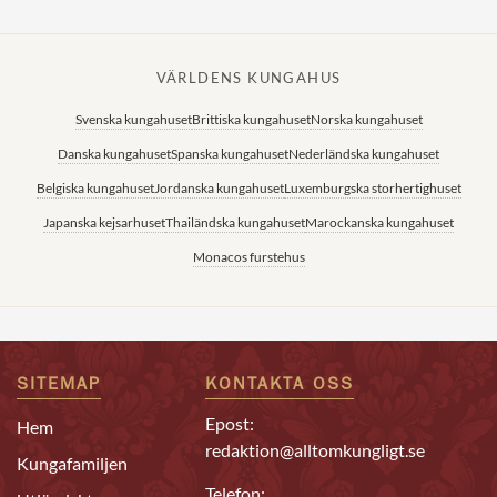
VÄRLDENS KUNGAHUS
Svenska kungahuset
Brittiska kungahuset
Norska kungahuset
Danska kungahuset
Spanska kungahuset
Nederländska kungahuset
Belgiska kungahuset
Jordanska kungahuset
Luxemburgska storhertighuset
Japanska kejsarhuset
Thailändska kungahuset
Marockanska kungahuset
Monacos furstehus
SITEMAP
KONTAKTA OSS
Epost:
Hem
redaktion@alltomkungligt.se
Kungafamiljen
Telefon: