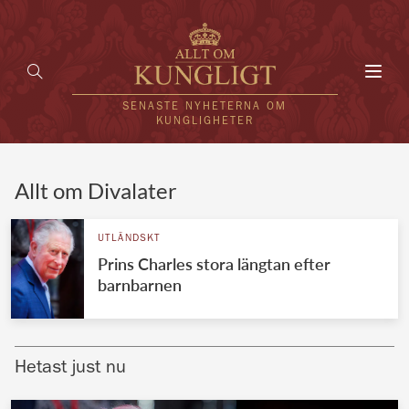
Toggl
navig
SENASTE NYHETERNA OM
KUNGLIGHETER
HEM
Allt om Divalater
KUNGAFAMILJEN
UTLÄNDSKT
Prins Charles stora längtan efter
UTLÄNDSKT
barnbarnen
KÄNDISAR
VÄRLDENS KUNGAHUS
Hetast just nu
Svenska kungahuset
REDAKTION
Brittiska kungahuset