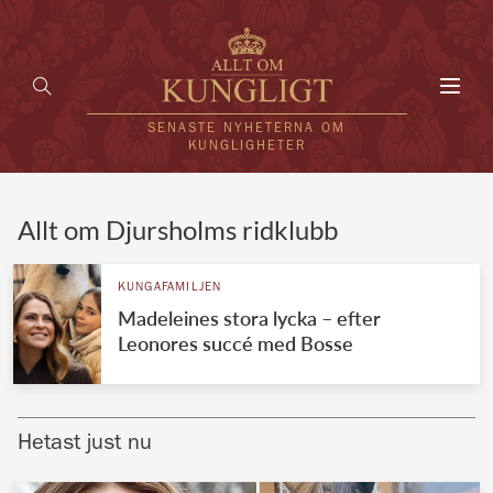
Toggl
navig
SENASTE NYHETERNA OM
KUNGLIGHETER
HEM
Allt om Djursholms ridklubb
KUNGAFAMILJEN
KUNGAFAMILJEN
Madeleines stora lycka – efter
UTLÄNDSKT
Leonores succé med Bosse
KÄNDISAR
VÄRLDENS KUNGAHUS
Hetast just nu
Svenska kungahuset
REDAKTION
Brittiska kungahuset