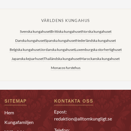
VÄRLDENS KUNGAHUS
Svenska kungahuset
Brittiska kungahuset
Norska kungahuset
Danska kungahuset
Spanska kungahuset
Nederländska kungahuset
Belgiska kungahuset
Jordanska kungahuset
Luxemburgska storhertighuset
Japanska kejsarhuset
Thailändska kungahuset
Marockanska kungahuset
Monacos furstehus
SITEMAP
KONTAKTA OSS
Epost:
Hem
redaktion@alltomkungligt.se
Kungafamiljen
Telefon: