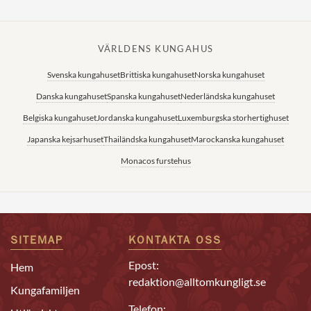
VÄRLDENS KUNGAHUS
Svenska kungahuset
Brittiska kungahuset
Norska kungahuset
Danska kungahuset
Spanska kungahuset
Nederländska kungahuset
Belgiska kungahuset
Jordanska kungahuset
Luxemburgska storhertighuset
Japanska kejsarhuset
Thailändska kungahuset
Marockanska kungahuset
Monacos furstehus
SITEMAP
KONTAKTA OSS
Epost:
Hem
redaktion@alltomkungligt.se
Kungafamiljen
Telefon: