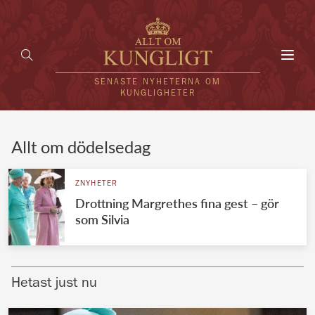
Toggl
navig
SENASTE NYHETERNA OM
KUNGLIGHETER
HEM
Allt om dödelsedag
KUNGAFAMILJEN
ZNYHETER
Drottning Margrethes fina gest – gör
UTLÄNDSKT
som Silvia
KÄNDISAR
VÄRLDENS KUNGAHUS
Hetast just nu
Svenska kungahuset
REDAKTION
Brittiska kungahuset