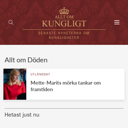
Toggl
navig
SENASTE NYHETERNA OM
KUNGLIGHETER
HEM
Allt om Döden
KUNGAFAMILJEN
UTLÄNDSKT
Mette-Marits mörka tankar om
UTLÄNDSKT
framtiden
KÄNDISAR
VÄRLDENS KUNGAHUS
Hetast just nu
Svenska kungahuset
REDAKTION
Brittiska kungahuset