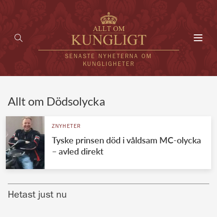
Toggl
navig
SENASTE NYHETERNA OM
KUNGLIGHETER
HEM
Allt om Dödsolycka
KUNGAFAMILJEN
ZNYHETER
Tyske prinsen död i våldsam MC-olycka
UTLÄNDSKT
– avled direkt
KÄNDISAR
VÄRLDENS KUNGAHUS
Hetast just nu
Svenska kungahuset
REDAKTION
Brittiska kungahuset