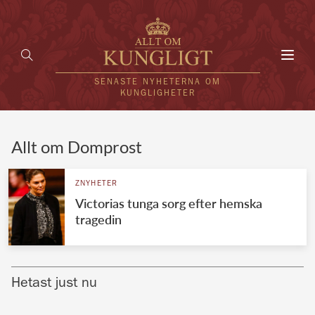
Toggl
navig
SENASTE NYHETERNA OM
KUNGLIGHETER
HEM
Allt om Domprost
KUNGAFAMILJEN
ZNYHETER
Victorias tunga sorg efter hemska
UTLÄNDSKT
tragedin
KÄNDISAR
VÄRLDENS KUNGAHUS
Hetast just nu
Svenska kungahuset
REDAKTION
Brittiska kungahuset