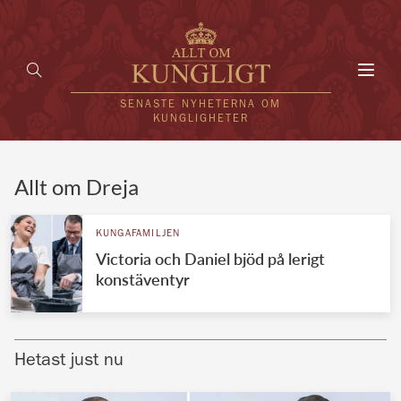
Toggl
navig
SENASTE NYHETERNA OM
KUNGLIGHETER
HEM
Allt om Dreja
KUNGAFAMILJEN
KUNGAFAMILJEN
Victoria och Daniel bjöd på lerigt
UTLÄNDSKT
konstäventyr
KÄNDISAR
VÄRLDENS KUNGAHUS
Hetast just nu
Svenska kungahuset
REDAKTION
Brittiska kungahuset