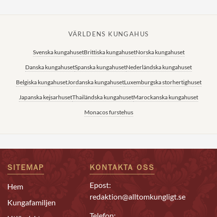
VÄRLDENS KUNGAHUS
Svenska kungahuset
Brittiska kungahuset
Norska kungahuset
Danska kungahuset
Spanska kungahuset
Nederländska kungahuset
Belgiska kungahuset
Jordanska kungahuset
Luxemburgska storhertighuset
Japanska kejsarhuset
Thailändska kungahuset
Marockanska kungahuset
Monacos furstehus
SITEMAP
KONTAKTA OSS
Epost:
Hem
redaktion@alltomkungligt.se
Kungafamiljen
Telefon: