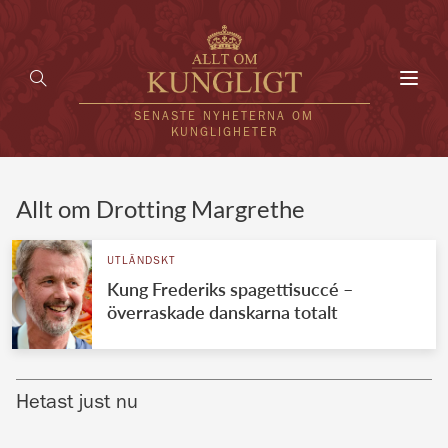
Toggl
navig
SENASTE NYHETERNA OM
KUNGLIGHETER
HEM
Allt om Drotting Margrethe
KUNGAFAMILJEN
UTLÄNDSKT
Kung Frederiks spagettisuccé –
UTLÄNDSKT
överraskade danskarna totalt
KÄNDISAR
VÄRLDENS KUNGAHUS
Hetast just nu
Svenska kungahuset
REDAKTION
Brittiska kungahuset