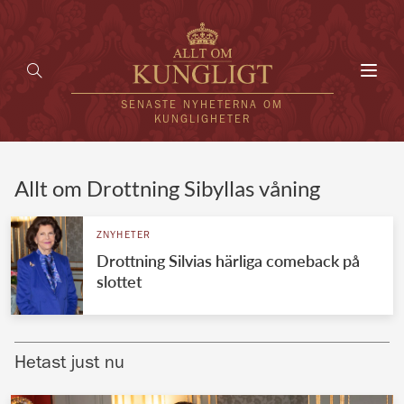
Toggl
navig
SENASTE NYHETERNA OM
KUNGLIGHETER
HEM
Allt om Drottning Sibyllas våning
KUNGAFAMILJEN
ZNYHETER
Drottning Silvias härliga comeback på
UTLÄNDSKT
slottet
KÄNDISAR
VÄRLDENS KUNGAHUS
Hetast just nu
Svenska kungahuset
REDAKTION
Brittiska kungahuset