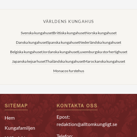
VÄRLDENS KUNGAHUS
Svenska kungahuset
Brittiska kungahuset
Norska kungahuset
Danska kungahuset
Spanska kungahuset
Nederländska kungahuset
Belgiska kungahuset
Jordanska kungahuset
Luxemburgska storhertighuset
Japanska kejsarhuset
Thailändska kungahuset
Marockanska kungahuset
Monacos furstehus
SITEMAP
KONTAKTA OSS
Epost:
Hem
redaktion@alltomkungligt.se
Kungafamiljen
Telefon: