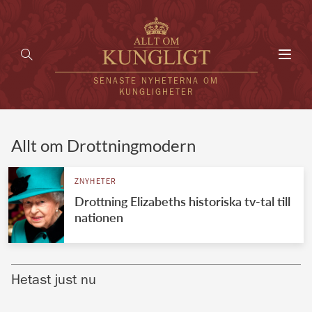
Toggl
navig
SENASTE NYHETERNA OM
KUNGLIGHETER
HEM
Allt om Drottningmodern
KUNGAFAMILJEN
ZNYHETER
Drottning Elizabeths historiska tv-tal till
UTLÄNDSKT
nationen
KÄNDISAR
VÄRLDENS KUNGAHUS
Hetast just nu
Svenska kungahuset
REDAKTION
Brittiska kungahuset