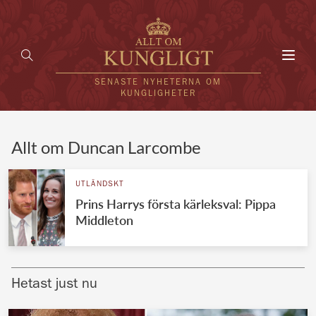
Toggl
navig
SENASTE NYHETERNA OM
KUNGLIGHETER
HEM
Allt om Duncan Larcombe
KUNGAFAMILJEN
UTLÄNDSKT
Prins Harrys första kärleksval: Pippa
UTLÄNDSKT
Middleton
KÄNDISAR
VÄRLDENS KUNGAHUS
Hetast just nu
Svenska kungahuset
REDAKTION
Brittiska kungahuset