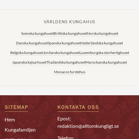
VÄRLDENS KUNGAHUS
Svenska kungahuset
Brittiska kungahuset
Norska kungahuset
Danska kungahuset
Spanska kungahuset
Nederländska kungahuset
Belgiska kungahuset
Jordanska kungahuset
Luxemburgska storhertighuset
Japanska kejsarhuset
Thailändska kungahuset
Marockanska kungahuset
Monacos furstehus
SITEMAP
KONTAKTA OSS
Epost:
Hem
redaktion@alltomkungligt.se
Kungafamiljen
Telefon: