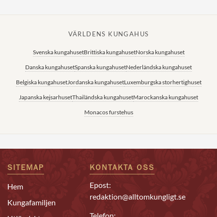
VÄRLDENS KUNGAHUS
Svenska kungahuset
Brittiska kungahuset
Norska kungahuset
Danska kungahuset
Spanska kungahuset
Nederländska kungahuset
Belgiska kungahuset
Jordanska kungahuset
Luxemburgska storhertighuset
Japanska kejsarhuset
Thailändska kungahuset
Marockanska kungahuset
Monacos furstehus
SITEMAP
KONTAKTA OSS
Epost:
Hem
redaktion@alltomkungligt.se
Kungafamiljen
Telefon: