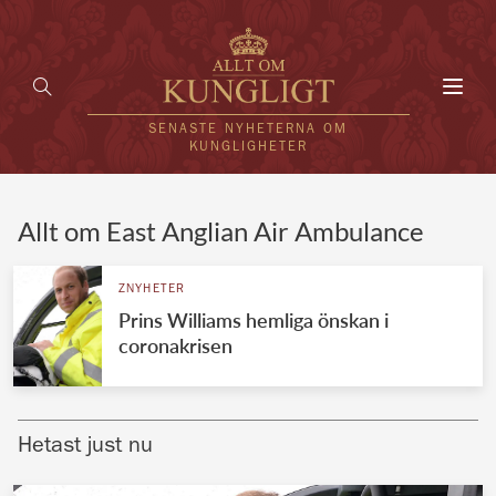
Toggl
navig
SENASTE NYHETERNA OM
KUNGLIGHETER
HEM
Allt om East Anglian Air Ambulance
KUNGAFAMILJEN
ZNYHETER
Prins Williams hemliga önskan i
UTLÄNDSKT
coronakrisen
KÄNDISAR
VÄRLDENS KUNGAHUS
Hetast just nu
Svenska kungahuset
REDAKTION
Brittiska kungahuset