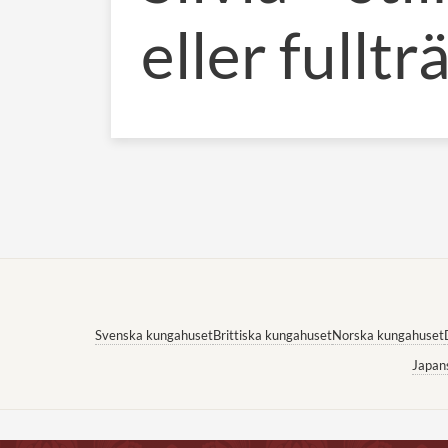
eller fulltr
Svenska kungahuset
Brittiska kungahuset
Norska kungahuset
Japan