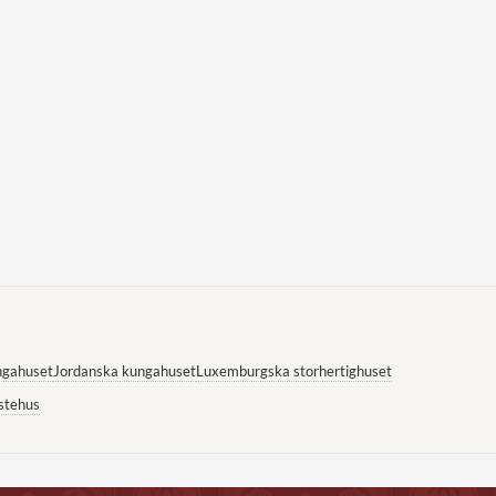
ngahuset
Jordanska kungahuset
Luxemburgska storhertighuset
stehus