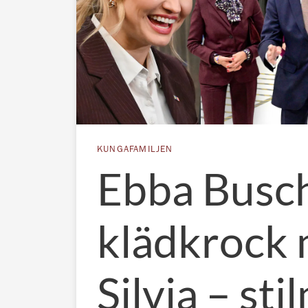
KUNGAFAMILJEN
Ebba Busc
klädkrock
Silvia – sti