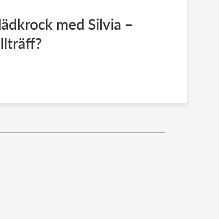
ädkrock med Silvia –
llträff?