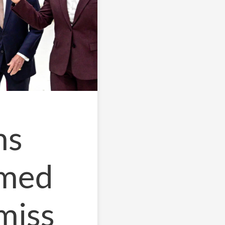
hs
 med
lmiss