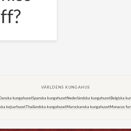
äff?
VÄRLDENS KUNGAHUS
Danska kungahuset
Spanska kungahuset
Nederländska kungahuset
Belgiska ku
ska kejsarhuset
Thailändska kungahuset
Marockanska kungahuset
Monacos fur