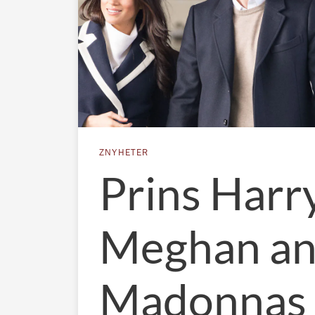
ZNYHETER
Prins Harr
Meghan anl
Madonnas