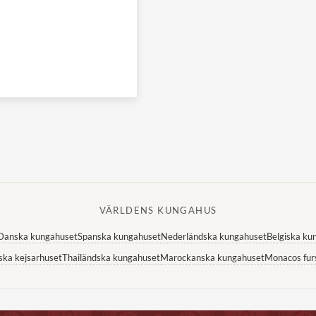
VÄRLDENS KUNGAHUS
Danska kungahuset
Spanska kungahuset
Nederländska kungahuset
Belgiska ku
ska kejsarhuset
Thailändska kungahuset
Marockanska kungahuset
Monacos fur