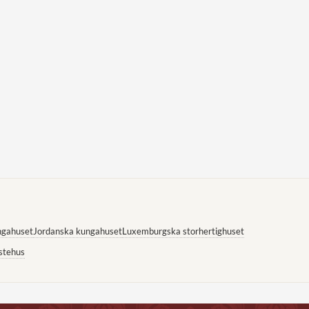
ngahuset
Jordanska kungahuset
Luxemburgska storhertighuset
stehus