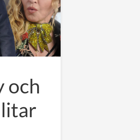
y och
itar