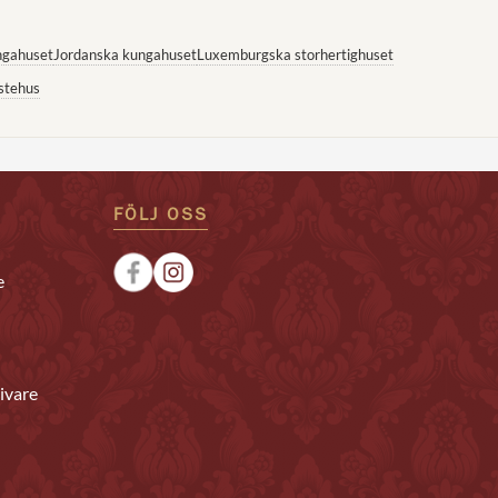
ngahuset
Jordanska kungahuset
Luxemburgska storhertighuset
stehus
FÖLJ OSS
e
ivare