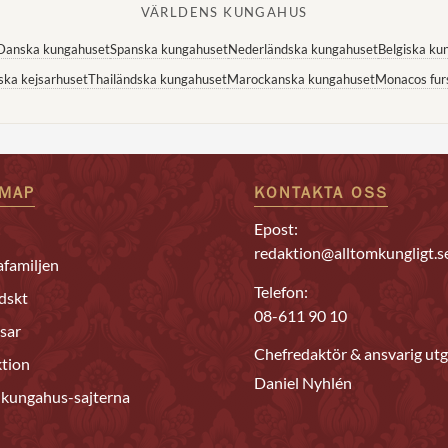
VÄRLDENS KUNGAHUS
Danska kungahuset
Spanska kungahuset
Nederländska kungahuset
Belgiska ku
ska kejsarhuset
Thailändska kungahuset
Marockanska kungahuset
Monacos fur
EMAP
KONTAKTA OSS
Epost:
redaktion@alltomkungligt.s
familjen
Telefon:
dskt
08-611 90 10
sar
Chefredaktör & ansvarig utg
tion
Daniel Nyhlén
 kungahus-sajterna