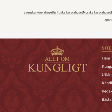
Svenska kungahuset
Brittiska kungahuset
Norska kungahuset
Japan
SIT
Hem
Kunga
Utlän
Kändi
Redak
Bästa