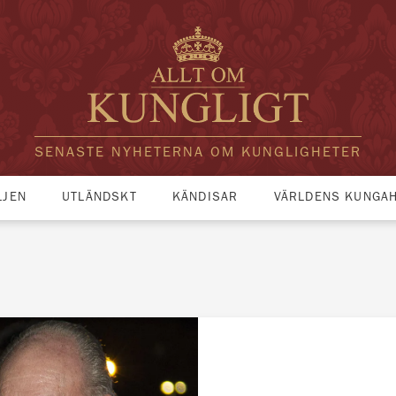
SENASTE NYHETERNA OM KUNGLIGHETER
LJEN
UTLÄNDSKT
KÄNDISAR
VÄRLDENS KUNGA