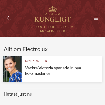
Toggl
navig
SENASTE NYHETERNA OM
KUNGLIGHETER
HEM
Allt om Electrolux
KUNGAFAMILJEN
KUNGAFAMILJEN
Vackra Victoria spanade in nya
UTLÄNDSKT
köksmaskiner
KÄNDISAR
VÄRLDENS KUNGAHUS
Hetast just nu
Svenska kungahuset
REDAKTION
Brittiska kungahuset