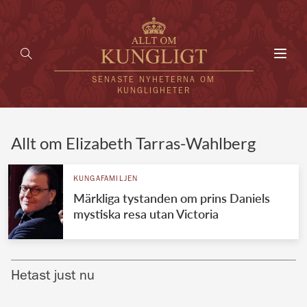
Toggl
navig
SENASTE NYHETERNA OM
KUNGLIGHETER
HEM
Allt om Elizabeth Tarras-Wahlberg
KUNGAFAMILJEN
KUNGAFAMILJEN
Märkliga tystanden om prins Daniels
UTLÄNDSKT
mystiska resa utan Victoria
KÄNDISAR
VÄRLDENS KUNGAHUS
Hetast just nu
Svenska kungahuset
REDAKTION
Brittiska kungahuset