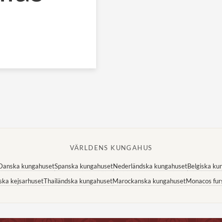
VÄRLDENS KUNGAHUS
Danska kungahuset
Spanska kungahuset
Nederländska kungahuset
Belgiska ku
ska kejsarhuset
Thailändska kungahuset
Marockanska kungahuset
Monacos fur