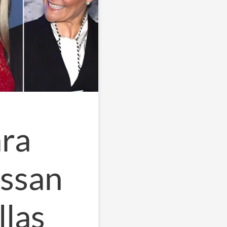
ra
essan
llas