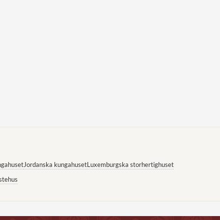
ngahuset
Jordanska kungahuset
Luxemburgska storhertighuset
stehus