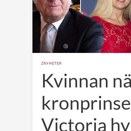
ZNYHETER
Kvinnan nä
kronprins
Victoria hy