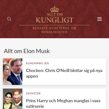
Toggl
navig
SENASTE NYHETERNA OM
KUNGLIGHETER
HEM
Allt om Elon Musk
KUNGAFAMILJEN
KUNGAFAMILJEN
Chocken: Chris O'Neill blottar sig på nya
UTLÄNDSKT
appen
KÄNDISAR
VÄRLDENS KUNGAHUS
ZNYHETER
Prins Harry och Meghan manglas i vass
Svenska kungahuset
REDAKTION
satirserie
Brittiska kungahuset