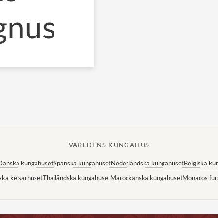
gnus
VÄRLDENS KUNGAHUS
Danska kungahuset
Spanska kungahuset
Nederländska kungahuset
Belgiska ku
ska kejsarhuset
Thailändska kungahuset
Marockanska kungahuset
Monacos fur