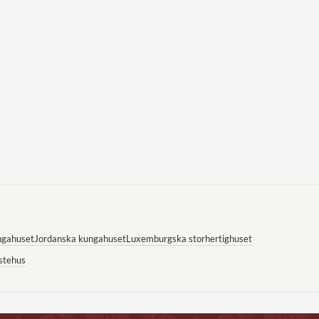
ngahuset
Jordanska kungahuset
Luxemburgska storhertighuset
stehus