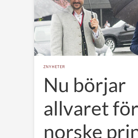
ZNYHETER
Nu börjar
allvaret fö
norske pri