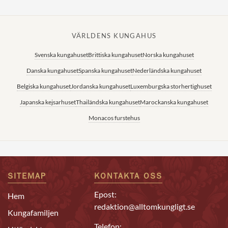
VÄRLDENS KUNGAHUS
Svenska kungahuset
Brittiska kungahuset
Norska kungahuset
Danska kungahuset
Spanska kungahuset
Nederländska kungahuset
Belgiska kungahuset
Jordanska kungahuset
Luxemburgska storhertighuset
Japanska kejsarhuset
Thailändska kungahuset
Marockanska kungahuset
Monacos furstehus
SITEMAP
KONTAKTA OSS
Epost:
Hem
redaktion@alltomkungligt.se
Kungafamiljen
Telefon: