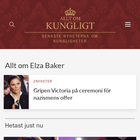
Toggl
navig
SENASTE NYHETERNA OM
KUNGLIGHETER
HEM
Allt om Elza Baker
KUNGAFAMILJEN
ZNYHETER
Gripen Victoria på ceremoni för
UTLÄNDSKT
nazismens offer
KÄNDISAR
VÄRLDENS KUNGAHUS
Hetast just nu
Svenska kungahuset
REDAKTION
Brittiska kungahuset