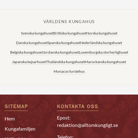
VÄRLDENS KUNGAHUS
Svenska kungahuset
Brittiska kungahuset
Norska kungahuset
Danska kungahuset
Spanska kungahuset
Nederländska kungahuset
Belgiska kungahuset
Jordanska kungahuset
Luxemburgska storhertighuset
Japanska kejsarhuset
Thailändska kungahuset
Marockanska kungahuset
Monacos furstehus
SITEMAP
KONTAKTA OSS
Epost:
Hem
redaktion@alltomkungligt.se
Kungafamiljen
Telefon: