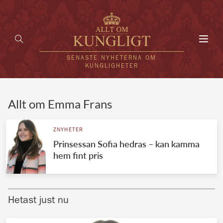
Toggl
navig
SENASTE NYHETERNA OM
KUNGLIGHETER
HEM
Allt om Emma Frans
KUNGAFAMILJEN
ZNYHETER
Prinsessan Sofia hedras – kan kamma
UTLÄNDSKT
hem fint pris
KÄNDISAR
VÄRLDENS KUNGAHUS
Hetast just nu
Svenska kungahuset
REDAKTION
Brittiska kungahuset