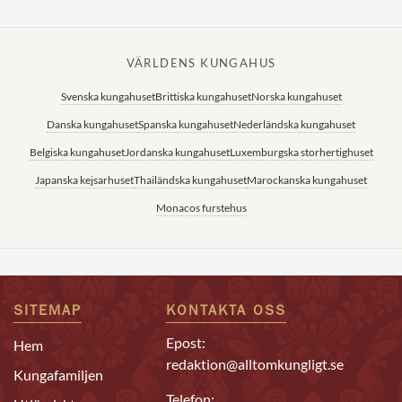
VÄRLDENS KUNGAHUS
Svenska kungahuset
Brittiska kungahuset
Norska kungahuset
Danska kungahuset
Spanska kungahuset
Nederländska kungahuset
Belgiska kungahuset
Jordanska kungahuset
Luxemburgska storhertighuset
Japanska kejsarhuset
Thailändska kungahuset
Marockanska kungahuset
Monacos furstehus
SITEMAP
KONTAKTA OSS
Epost:
Hem
redaktion@alltomkungligt.se
Kungafamiljen
Telefon: