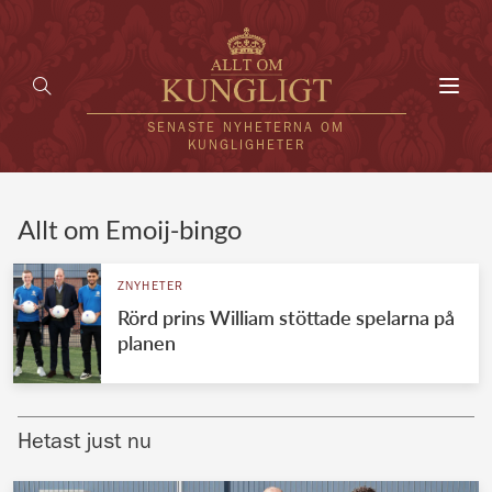
Toggl
navig
SENASTE NYHETERNA OM
KUNGLIGHETER
HEM
Allt om Emoij-bingo
KUNGAFAMILJEN
ZNYHETER
Rörd prins William stöttade spelarna på
UTLÄNDSKT
planen
KÄNDISAR
VÄRLDENS KUNGAHUS
Hetast just nu
Svenska kungahuset
REDAKTION
Brittiska kungahuset