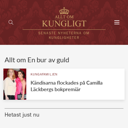
Toggl
navig
SENASTE NYHETERNA OM
KUNGLIGHETER
HEM
Allt om En bur av guld
KUNGAFAMILJEN
KUNGAFAMILJEN
Kändisarna flockades på Camilla
UTLÄNDSKT
Läckbergs bokpremiär
KÄNDISAR
VÄRLDENS KUNGAHUS
Hetast just nu
Svenska kungahuset
REDAKTION
Brittiska kungahuset