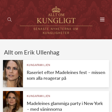
Toggl
navig
SENASTE NYHETERNA OM
KUNGLIGHETER
HEM
Allt om Erik Ullenhag
KUNGAFAMILJEN
KUNGAFAMILJEN
Raseriet efter Madeleines fest – missen
UTLÄNDSKT
som alla reagerar på
KÄNDISAR
VÄRLDENS KUNGAHUS
KUNGAFAMILJEN
Madeleines glammiga party i New York
Svenska kungahuset
REDAKTION
– med väninnorna
Brittiska kungahuset