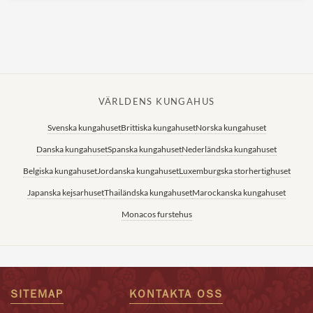
VÄRLDENS KUNGAHUS
Svenska kungahuset
Brittiska kungahuset
Norska kungahuset
Danska kungahuset
Spanska kungahuset
Nederländska kungahuset
Belgiska kungahuset
Jordanska kungahuset
Luxemburgska storhertighuset
Japanska kejsarhuset
Thailändska kungahuset
Marockanska kungahuset
Monacos furstehus
SITEMAP
KONTAKTA OSS