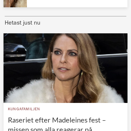
Norska kungahuset
Danska kungahuset
Hetast just nu
Spanska kungahuset
Nederländska kungahuset
Belgiska kungahuset
Jordanska kungahuset
Luxemburgska storhertighuset
Japanska kejsarhuset
Thailändska kungahuset
Marockanska kungahuset
KUNGAFAMILJEN
Monacos furstehus
Raseriet efter Madeleines fest –
missen som alla reagerar på