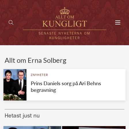
Toggl
navig
SENASTE NYHETERNA OM
KUNGLIGHETER
HEM
Allt om Erna Solberg
KUNGAFAMILJEN
ZNYHETER
Prins Daniels sorg på Ari Behns
UTLÄNDSKT
begravning
KÄNDISAR
VÄRLDENS KUNGAHUS
Hetast just nu
Svenska kungahuset
REDAKTION
Brittiska kungahuset