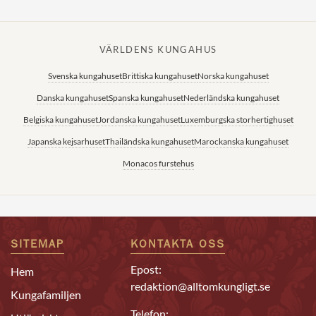
VÄRLDENS KUNGAHUS
Svenska kungahuset
Brittiska kungahuset
Norska kungahuset
Danska kungahuset
Spanska kungahuset
Nederländska kungahuset
Belgiska kungahuset
Jordanska kungahuset
Luxemburgska storhertighuset
Japanska kejsarhuset
Thailändska kungahuset
Marockanska kungahuset
Monacos furstehus
SITEMAP
KONTAKTA OSS
Epost:
Hem
redaktion@alltomkungligt.se
Kungafamiljen
Telefon: