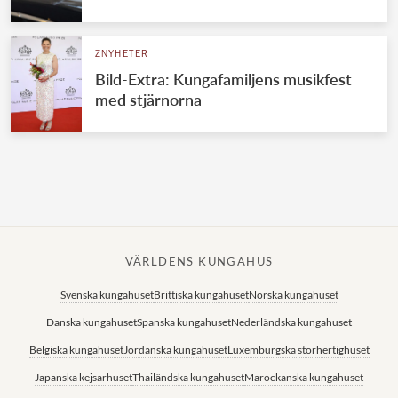
Norska kungahuset
ZNYHETER
Danska kungahuset
Bild-Extra: Kungafamiljens musikfest
Spanska kungahuset
med stjärnorna
Nederländska kungahuset
Belgiska kungahuset
Jordanska kungahuset
Luxemburgska storhertighuset
Japanska kejsarhuset
VÄRLDENS KUNGAHUS
Thailändska kungahuset
Svenska kungahuset
Brittiska kungahuset
Norska kungahuset
Marockanska kungahuset
Danska kungahuset
Spanska kungahuset
Nederländska kungahuset
Monacos furstehus
Belgiska kungahuset
Jordanska kungahuset
Luxemburgska storhertighuset
Japanska kejsarhuset
Thailändska kungahuset
Marockanska kungahuset