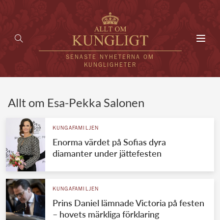
Toggl
navig
SENASTE NYHETERNA OM
KUNGLIGHETER
HEM
Allt om Esa-Pekka Salonen
KUNGAFAMILJEN
KUNGAFAMILJEN
Enorma värdet på Sofias dyra
UTLÄNDSKT
diamanter under jättefesten
KÄNDISAR
VÄRLDENS KUNGAHUS
KUNGAFAMILJEN
Prins Daniel lämnade Victoria på festen
Svenska kungahuset
REDAKTION
– hovets märkliga förklaring
Brittiska kungahuset