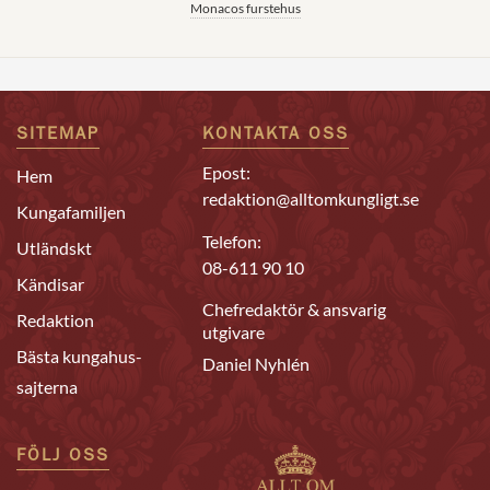
Monacos furstehus
SITEMAP
KONTAKTA OSS
Epost:
Hem
redaktion@alltomkungligt.se
Kungafamiljen
Telefon:
Utländskt
08-611 90 10
Kändisar
Chefredaktör & ansvarig
Redaktion
utgivare
Bästa kungahus-
Daniel Nyhlén
sajterna
FÖLJ OSS