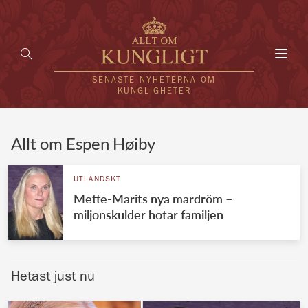
Toggl
navig
SENASTE NYHETERNA OM
KUNGLIGHETER
HEM
Allt om Espen Høiby
KUNGAFAMILJEN
UTLÄNDSKT
Mette-Marits nya mardröm –
UTLÄNDSKT
miljonskulder hotar familjen
KÄNDISAR
VÄRLDENS KUNGAHUS
Hetast just nu
Svenska kungahuset
REDAKTION
Brittiska kungahuset