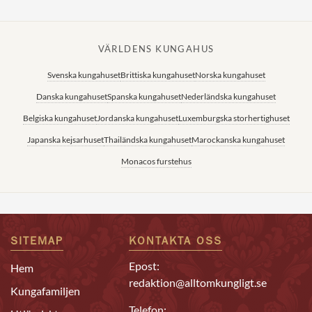
VÄRLDENS KUNGAHUS
Svenska kungahuset
Brittiska kungahuset
Norska kungahuset
Danska kungahuset
Spanska kungahuset
Nederländska kungahuset
Belgiska kungahuset
Jordanska kungahuset
Luxemburgska storhertighuset
Japanska kejsarhuset
Thailändska kungahuset
Marockanska kungahuset
Monacos furstehus
SITEMAP
KONTAKTA OSS
Epost:
Hem
redaktion@alltomkungligt.se
Kungafamiljen
Telefon: