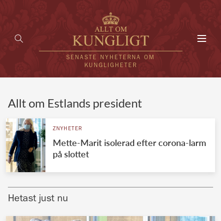
Toggl
navig
SENASTE NYHETERNA OM
KUNGLIGHETER
HEM
Allt om Estlands president
KUNGAFAMILJEN
ZNYHETER
Mette-Marit isolerad efter corona-larm
UTLÄNDSKT
på slottet
KÄNDISAR
VÄRLDENS KUNGAHUS
Hetast just nu
Svenska kungahuset
REDAKTION
Brittiska kungahuset