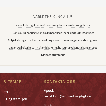
VÄRLDENS KUNGAHUS
Svenska kungahuset
Brittiska kungahuset
Norska kungahuset
Danska kungahuset
Spanska kungahuset
Nederländska kungahuset
Belgiska kungahuset
Jordanska kungahuset
Luxemburgska storhertighuset
Japanska kejsarhuset
Thailändska kungahuset
Marockanska kungahuset
Monacos furstehus
SITEMAP
KONTAKTA OSS
Epost:
Hem
redaktion@alltomkungligt.se
Kungafamiljen
Telefon: