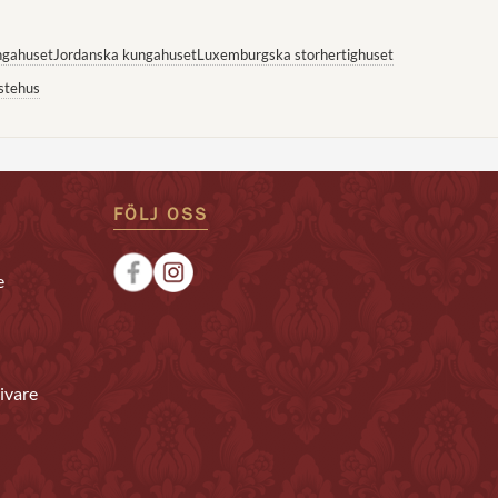
ngahuset
Jordanska kungahuset
Luxemburgska storhertighuset
stehus
FÖLJ OSS
e
ivare