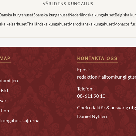
VÄRLDENS KUNGAHUS
Danska kungahuset
Spanska kungahuset
Nederländska kungahuset
Belgiska ku
ska kejsarhuset
Thailändska kungahuset
Marockanska kungahuset
Monacos fur
EMAP
KONTAKTA OSS
Epost:
redaktion@alltomkungligt.s
familjen
Telefon:
dskt
08-611 90 10
sar
Chefredaktör & ansvarig utg
tion
Daniel Nyhlén
 kungahus-sajterna