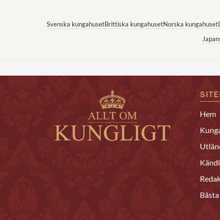
Svenska kungahuset
Brittiska kungahuset
Norska kungahuset
Japan
SIT
Hem
Kunga
Utlän
Kändi
Redak
Bästa